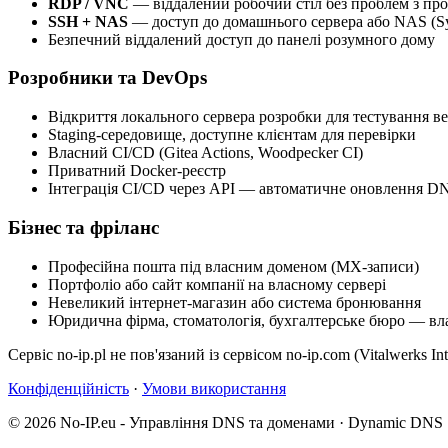
RDP / VNC
— віддалений робочий стіл без проблем з пр
SSH + NAS
— доступ до домашнього сервера або NAS (S
Безпечний віддалений доступ до панелі розумного дому
Розробники та DevOps
Відкриття локального сервера розробки для тестування веб
Staging-середовище, доступне клієнтам для перевірки
Власний CI/CD (Gitea Actions, Woodpecker CI)
Приватний Docker-реєстр
Інтеграція CI/CD через API — автоматичне оновлення DN
Бізнес та фріланс
Професійна пошта під власним доменом (MX-записи)
Портфоліо або сайт компанії на власному сервері
Невеликий інтернет-магазин або система бронювання
Юридична фірма, стоматологія, бухгалтерське бюро — влас
Сервіс no-ip.pl не пов'язаний із сервісом no-ip.com (Vitalwerks I
Конфіденційність
·
Умови використання
© 2026 No-IP.eu - Управління DNS та доменами · Dynamic DNS