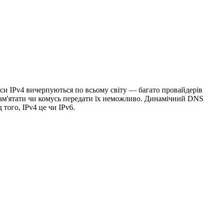
си IPv4 вичерпуються по всьому світу — багато провайдерів
м'ятати чи комусь передати їх неможливо. Динамічний DNS
 того, IPv4 це чи IPv6.