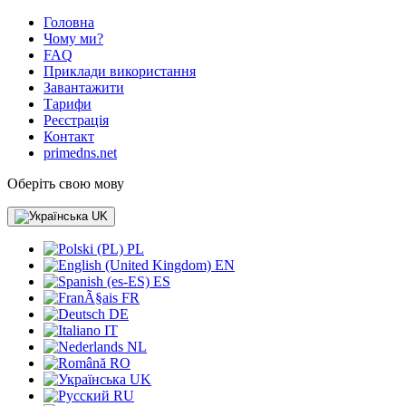
Головна
Чому ми?
FAQ
Приклади використання
Завантажити
Тарифи
Реєстрація
Контакт
primedns.net
Оберіть свою мову
UK
PL
EN
ES
FR
DE
IT
NL
RO
UK
RU