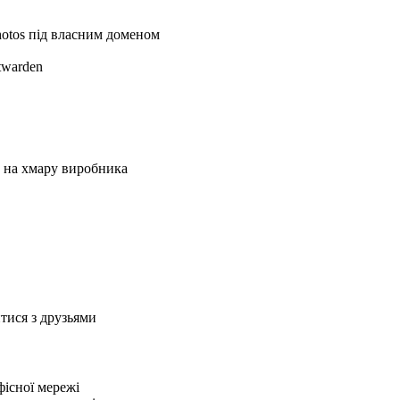
otos під власним доменом
twarden
ки на хмару виробника
итися з друзьями
існої мережі