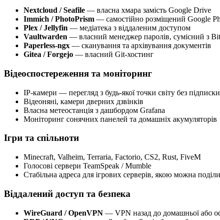
Nextcloud / Seafile
— власна хмара замість Google Drive
Immich / PhotoPrism
— самостійно розміщений Google Ph
Plex / Jellyfin
— медіатека з віддаленим доступом
Vaultwarden
— власний менеджер паролів, сумісний з Bi
Paperless-ngx
— сканування та архівування документів
Gitea / Forgejo
— власний Git-хостинг
Відеоспостереження та моніторинг
IP-камери — перегляд з будь-якої точки світу без підпис
Відеоняні, камери дверних дзвінків
Власна метеостанція з дашбордом Grafana
Моніторинг сонячних панелей та домашніх акумуляторів
Ігри та спільноти
Minecraft, Valheim, Terraria, Factorio, CS2, Rust, FiveM
Голосові сервери TeamSpeak / Mumble
Стабільна адреса для ігрових серверів, якою можна поділ
Віддалений доступ та безпека
WireGuard / OpenVPN
— VPN назад до домашньої або оф