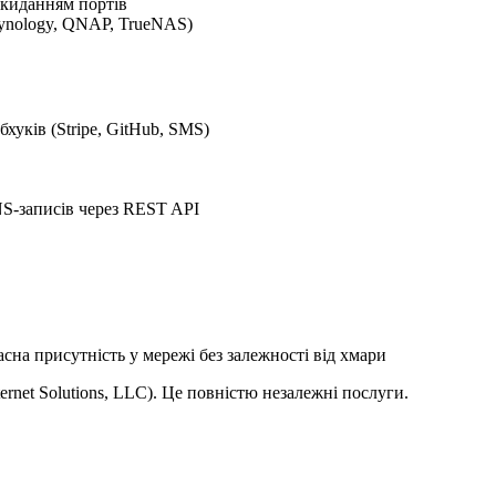
окиданням портів
ynology, QNAP, TrueNAS)
хуків (Stripe, GitHub, SMS)
S-записів через REST API
на присутність у мережі без залежності від хмари
nternet Solutions, LLC). Це повністю незалежні послуги.