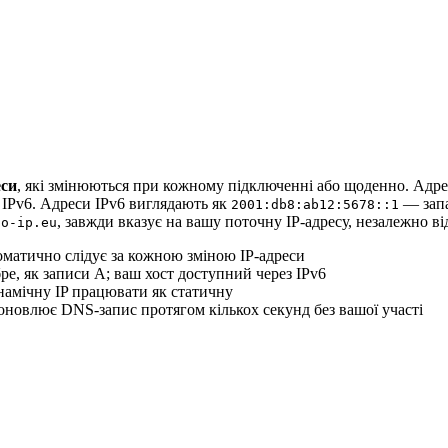
еси
, які змінюються при кожному підключенні або щоденно. Адре
IPv6. Адреси IPv6 виглядають як
— запа
2001:db8:ab12:5678::1
, завжди вказує на вашу поточну IP-адресу, незалежно від
no-ip.eu
оматично слідує за кожною зміною IP-адреси
, як записи A; ваш хост доступний через IPv6
мічну IP працювати як статичну
 оновлює DNS-запис протягом кількох секунд без вашої участі